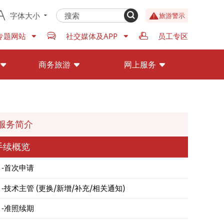
字体大小
旅游警示
专题网站
社交媒体及APP
员工专区
商务旅游
网上服务
服务简介
手续概览
首次申请
技术主管 (更换/新增/补充/相关通知)
准照续期