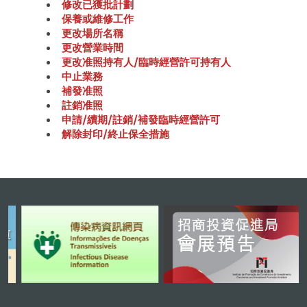
修改已獲批計劃
保養或維修工作
更改場所名稱
更改營業時間
更改准照持有人/臨時經營許可持有人
中止業務
補發准照
註銷准照
申請/續期/註銷/補發臨時經營許可
解除封印/終止保全措施