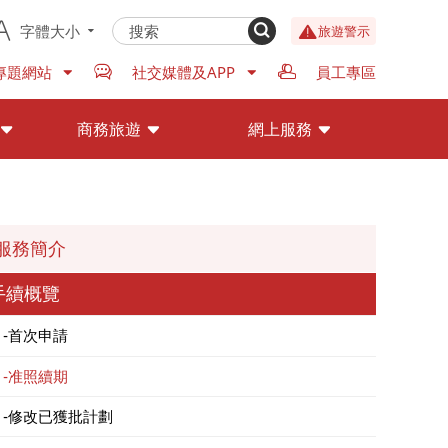
字體大小
旅遊警示
專題網站
社交媒體及APP
員工專區
商務旅遊
網上服務
服務簡介
手續概覽
首次申請
准照續期
修改已獲批計劃