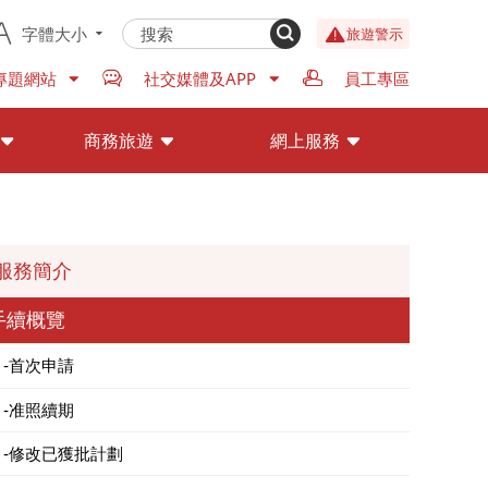
字體大小
旅遊警示
專題網站
社交媒體及APP
員工專區
商務旅遊
網上服務
服務簡介
手續概覽
首次申請
准照續期
修改已獲批計劃