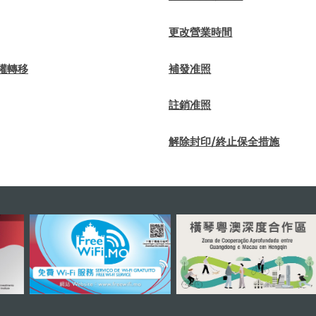
更改營業時間
營權轉移
補發准照
註銷准照
解除封印/終止保全措施