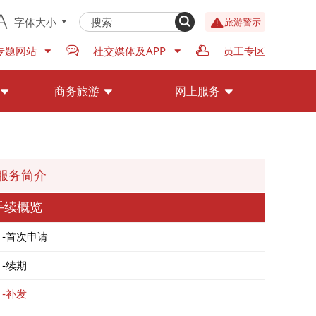
字体大小
旅游警示
专题网站
社交媒体及APP
员工专区
商务旅游
网上服务
服务简介
手续概览
首次申请
续期
补发