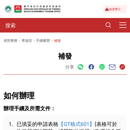
旅遊警示
准照事務
導遊證
手續概覽
補發
補發
分享
如何辦理
辦理手續及所需文件：
已填妥的申請表格
【GT格式601】
(表格可於