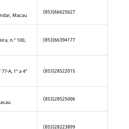
(853)66625627
 andar, Macau
(853)66394177
ra, n.º 100,
(853)28522015
77-A, 1º a 4º
(853)28525006
Macau
(853)28223899