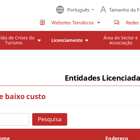
Português
Tamanho da F
Websites Temáticos
Redes 
tão de Crises do
Área do Sector e
Licenciamento
Turismo
Associação
Entidades Licenciad
e baixo custo
Pesquisa
ome
Endereço