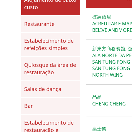
custo
彼寓旅居
ACREDITAR E MAI
Restaurante
BELIVE ANDMOR
Estabelecimento de
refeições simples
新東方商務賓館北
ALA NORTE DA P
SAN TUNG FONG
Quiosque da área de
SAN TUNG FONG
restauração
NORTH WING
Salas de dança
晶晶
CHENG CHENG
Bar
Estabelecimento de
高士德
restauração e