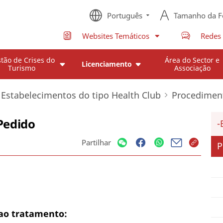
Português
Tamanho da F
Websites Temáticos
Redes 
tão de Crises do
Área do Sector e
Licenciamento
Turismo
Associação
 Estabelecimentos do tipo Health Club
Procedimen
 Pedido
Partilhar
P
ao tratamento: