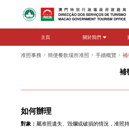
關於我們
主頁
准照事務
簡便餐飲場所准照
手續概覽
補
補
如何辦理
對象：
屬准照遺失、毁爛或破損的情況，准照