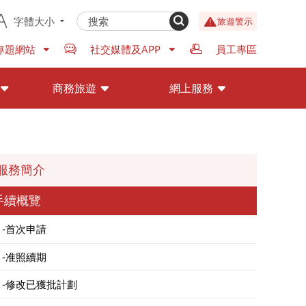
字體大小
旅遊警示
專題網站
社交媒體及APP
員工專區
商務旅遊
網上服務
服務簡介
手續概覽
首次申請
准照續期
修改已獲批計劃