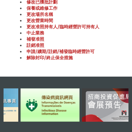
修改已獲批計劃
保養或維修工作
更改場所名稱
更改營業時間
更改准照持有人/臨時經營許可持有人
中止業務
補發准照
註銷准照
申請/續期/註銷/補發臨時經營許可
解除封印/終止保全措施