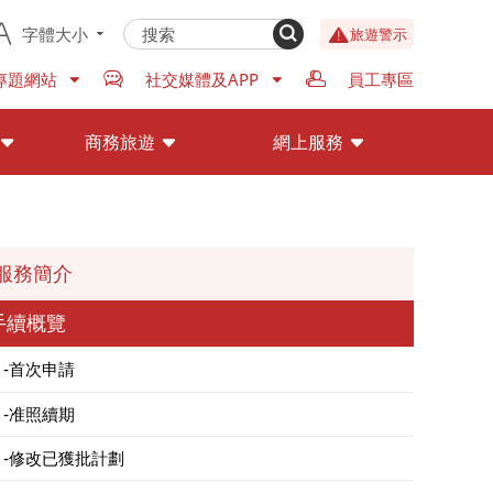
字體大小
旅遊警示
專題網站
社交媒體及APP
員工專區
商務旅遊
網上服務
服務簡介
手續概覽
首次申請
准照續期
修改已獲批計劃