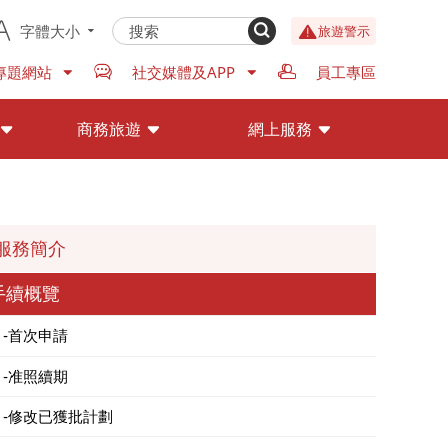
字體大小
旅遊警示
專題網站
社交媒體及APP
員工專區
商務旅遊
網上服務
服務簡介
手續概覽
首次申請
准照續期
修改已獲批計劃