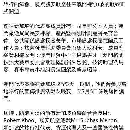
舉行的酒會，慶祝勝安航空往來澳門-新加坡的航線正
式開通。
前往新加坡的代表團成員計有：司長辦公室人員；澳
門旅遊局局長安棟樑、產品暨特別計劃廳廳長官晉
偉、公共關係處處長容美華、市場處處長霍慧蘭及工
作人員；旅遊發展輔助委員會召集人蘇祖安、成員葉
榮發和楊家明；澳門世貿中心主席馬善才；澳門格蘭
披治大賽車委員會助理協調員朱妙麗、技術助理冼馬
廖、賽事專責小組組長鍾國榮及盧景昭等。
澳門代表團將在新加坡逗留3天，期間，他們會參與當
地舉行的宣傳推廣活動及晚宴，至7月5日傍晚返回澳
門。
屆時，隨隊回澳的尚有新加坡旅遊商會會長Mr.
Robert Khoo、勝安航空總裁Mr. Subhas Menon、
新加坡的旅行社代表、貨運代理人及一些國際性傳媒