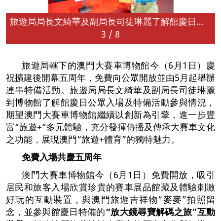
旅遊局局長文綺華及副局長司徒琳麗了解館慶日公眾入場及特備活動參與情況
3
/
8
旅遊局轄下的澳門大賽車博物館今（6月1日）慶
祝擴建後開幕五周年，免費向公眾開放並由5月起舉辦
連串特備活動。旅遊局局長文綺華及副局長司徒琳麗
到博物館了解館慶日公眾入場及特備活動參與情況，
期望澳門大賽車博物館繼續以創新為引擎，進一步豐
富“旅遊+”多元體驗，充分發揮傳播及傳承大賽車文化
之功能，展現澳門“旅遊+體育”的獨特魅力。
免費入場共慶五周年
澳門大賽車博物館今（6月1日）免費開放，吸引
居民和旅客入場欣賞珍貴的賽車展品館藏及體驗刺激
好玩的互動裝置，與澳門旅遊吉祥物“麥麥”拍照留
念，並參與館慶日特備的
“
放大鏡尋寶解碼之旅
”
互動