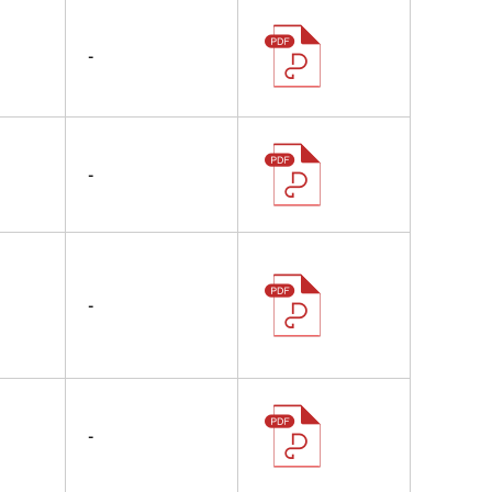
-
-
-
-