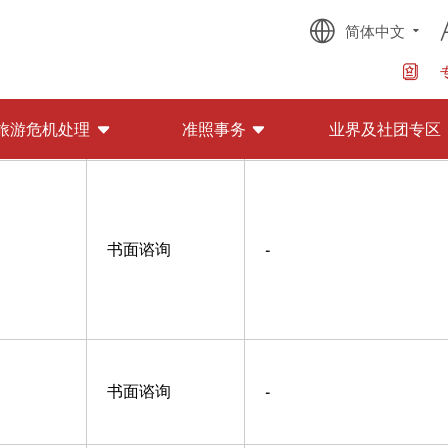
简体中文
书面谘询
-
旅游危机处理
准照事务
业界及社团专区
书面谘询
-
书面谘询
-