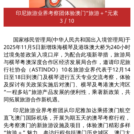
印尼旅游业界考察团体验澳门“旅游＋”元素
3
/
10
国家移民管理局(中华人民共和国出入境管理局)于
2025年11月5日新增珠海横琴及港珠澳大桥为240小时
过境免签政策入境口岸，为配合此项新举措，旅游局
与横琴粤澳深度合作区经济发展局合作，邀请印尼旅
行社协会（ASTINDO）10名旅游业界代表于12月14
日至18日到澳门及横琴进行五天专业交流考察，体验
及探讨有关政策实施后对澳门、横琴及粤港澳大湾区
“一程多站”旅游产品发展的便利性，乘著新政策，共
同拓展旅游合作新机遇。
印尼旅游业界考察团从印尼雅加达乘搭澳门航空
直飞澳门国际机场，开展为期五天的澳琴考察行程，
先考察澳门的新旅游设施及项目，体验澳门精彩多样
“旅游＋” 魅力，参访行程包括澳门历史城区、澳门大