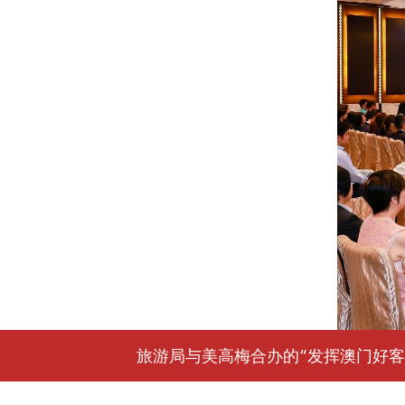
旅游局与美高梅合办的“发挥澳门好客之道，齐齐参与做旅游大使”系列培训活动今（19日