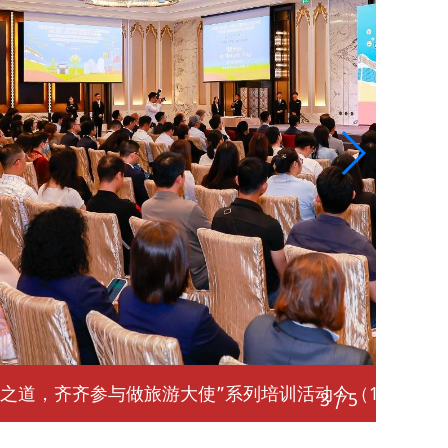
）举行专题讲座
3
/
5