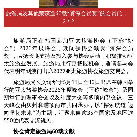
旅游局及其他荣获逾60载“资深会员奖”的会员代表与协会首席执行官及主席合照
2
/
2
旅游局正在韩国参加亚太旅游协会（下称“协
会”）2026年度峰会，期间获协会颁发“资深会员
奖”，表扬长期支持及投入参与协会活动，积极推动亚
太旅游业发展。旅游局此行更把握机会，邀请各与会
代表明年到澳门出席2027亚太旅游协会旅游交易会。
旅游局局长文绮华于5月11日至13日出席在韩国举
行的亚太旅游协会2026年度峰会（下称“峰会”）及同
期举行的理事会会议及年度大会等多项内部会议。三
天峰会由庆州和浦项两市共同承办，以“探索航道 迈
向坚韧未来”为主题，汇聚来自逾35个国家及地区逾
550位代表交流锐见。
协会
肯定
旅游局
60
载贡献