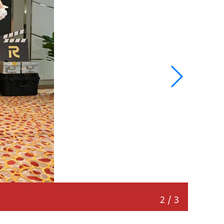
《奔跑
2
/
3