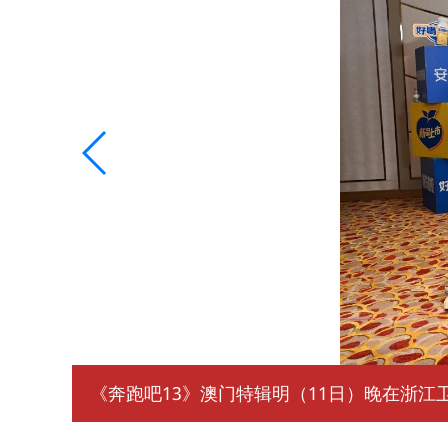
《奔跑吧13》澳门特辑明（11日）晚在浙江