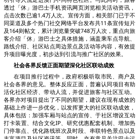
透过「休」游巴士手机资讯网页浏览相关活动资讯，
点击次数已逾1.4万人次。宣传方面，相关部门已于不
同渠道及多个热门社交网络平台发布共11条宣传短片
及164则帖文，累计浏览量突破748万人次，重点向旅
客介绍「休」游巴士之具体措施，涵盖乘车点导航、
路线介绍、社区站点周边景点及活动等内容，有效提
升项目曝光度，初步达到引流与推广社区的效果。
社会各界反馈正面
期望深化社区联动成效
在项目推行过程中，政府积极听取市民、商户及
社会各界的意见。整体反应正面，普遍认同项目有助
活化社区经济、带动人流，并促进旅客与社区互动。
各界亦对项目提出了不同的期望，建议在现有成效的
基础上作进一步优化，以发挥更大的社区联动成效，
具体包括：加强车厢与站点的宣传、于社区增设互动
打卡装置、结合文化IP、研究优惠配套机制、增加热
门停靠点、优化路线班次及时段、串联特色景点以及
丰富项目及社区资讯等。同时，亦有意见关注巴士运