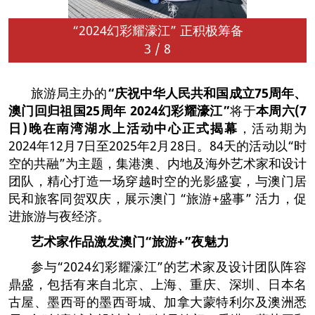
“2024幻彩耀濠江” 正积极筹备
3
/
8
旅游局主办的
“
庆祝中华人民共和国成立
75
周年、
澳门回归祖国
25
周年
2024
幻彩耀濠江
”
将于
本周六
(7
日
)
晚在南湾湖水上活动中心
正式揭幕
，活动期为
2024年12月7日至2025年2月28日。84天的活动以“时
空的共融”为主题，集港澳、内地及海外艺术家和设计
团队，精心打造一场穿越时空的光影盛宴，与澳门居
民和旅客同贺双庆，展示澳门 “旅游+盛事” 活力，促
进旅游与夜经济。
艺术家作品激发澳门
“
旅游
+”
夜魅力
参与“2024幻彩耀濠江”的艺术家及设计团队阵容
鼎盛，包括有来自北京、上海、重庆、深圳、日本名
古屋、墨西哥的墨西哥城、加拿大蒙特利尔及澳洲悉