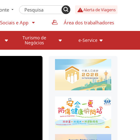
onte
Alerta de Viagens
Sociais e App
Área dos trabalhadores
Turismo de
e-Service
Negócios