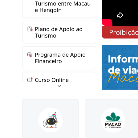
Turismo entre Macau
e Hengqin
Plano de Apoio ao
Vídeos promocionais do Relatório das Linhas de Acção Governativa para 2026
Proibiçã
Turismo
Programa de Apoio
Financeiro
Curso Online
Informações das
Estatísticas de
Turismo
Entidades
Licenciadas