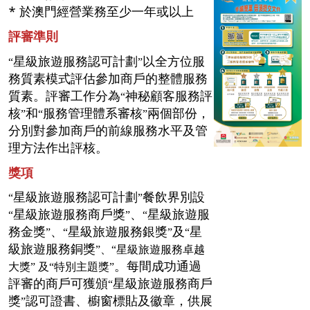
* 於澳門經營業務至少一年或以上
評審準則
星級旅遊服務認可計劃
以全方位服
“
”
務質素模式評估參加商戶的整體服務
質素。評審工作分為
神秘顧客服務評
“
核
和
服務管理體系審核
兩個部份，
”
“
”
分別對參加商戶的前線服務水平及管
理方法作出評核。
獎項
星級旅遊服務認可計劃
餐飲界別設
“
”
星級旅遊服務商戶獎
、
星級旅遊服
“
”
“
務金獎
、
星級旅遊服務銀獎
及
星
”
“
”
“
級旅遊服務銅獎
”
、
“
星級旅遊服務卓越
。每間成功通過
大獎
” 及“
特別主題獎
”
評審的商戶可獲頒
星級旅遊服務商戶
“
獎
認可證書、櫥窗標貼及徽章，供展
”