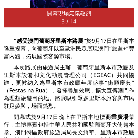
開幕現場氣氛熱烈
3
/
14
“
感受澳門葡萄牙里斯本路展
”
於9月17日在里斯本
隆重揭幕，向葡萄牙以至歐洲民眾展現澳門“旅遊+”豐
富內涵，拓展國際客源市場。
本次路展由旅遊局主辦，葡萄牙里斯本市政廳及
里斯本設備和文化動漫管理公司（EGEAC）共同協
辦，更被納入為里斯本市政廳年度盛事“街頭慶典”
（Festas na Rua），發揮疊加效應，擴大宣傳澳門作
為理想旅遊目的地。路展吸引眾多里斯本旅客與市民
駐足參與，場面熱烈。
開幕式於9月17日晚上在里斯本地標
商業廣場
舉
行，主禮嘉賓包括中華人民共和國駐葡萄牙大使趙本
堂、澳門特區政府旅遊局局長文綺華、里斯本市政廳