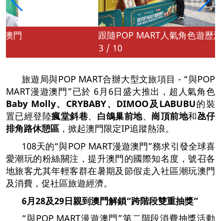
跟隨POP MART人氣角色遊歷澳門
3
/
10
旅遊局與POP MART合辦大型文旅項目 - “與POP
MART漫遊澳門”已於 6月6日盛大推出，超人氣角色
Baby Molly
、
CRYBABY
、
DIMOO
及
LABUBU
的裝
置已經登陸
瘋堂斜巷
、
白鴿巢前地
、
崗頂前地
和
氹仔
排角路休憩區
，掀起澳門限定IP追蹤熱浪。
108天的“與POP MART漫遊澳門”務求引發全球喜
愛潮玩的粉絲關注，提升澳門的國際知名度，號召各
地旅客尤其年輕客群在暑期及節假走入社區潮玩澳門
及消費，促社區旅遊經濟。
6
月
28
及
29
日親到澳門解鎖
“
跨階段雙重抽獎
”
“與POP MART漫遊澳門”第二階段消費抽獎活動