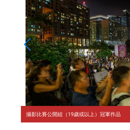
學生繪畫比賽A組（6至10歲）冠軍作品