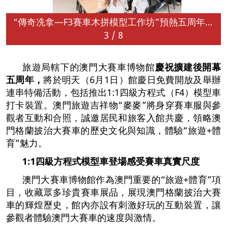
“傳奇冼拿—F3賽車木拼模型工作坊”預熱五周年館慶
3
/
8
旅遊局轄下的澳門大賽車博物館
慶祝擴建後開幕
五周年，
將於明天（6月1日）館慶日免費開放及舉辦
連串特備活動，包括推出1:1四級方程式（F4）模型車
打卡裝置。澳門旅遊吉祥物“麥麥”將身穿賽車服與參
觀者互動和合照，誠邀居民和旅客入館共慶，領略澳
門格蘭披治大賽車的歷史文化與知識，體驗“旅遊+體
育”魅力。
1:1
四級方程式模型車登場
感受賽車真實尺度
澳門大賽車博物館作為澳門重要的“旅遊+體育”項
目，收藏眾多珍貴賽車展品，展現澳門格蘭披治大賽
車的輝煌歷史，館內亦設有刺激好玩的互動裝置，讓
參觀者體驗澳門大賽車的速度與激情。