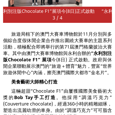
(8日)正式啟動
3
/
4
旅遊局轄下的澳門大賽車博物館於11月分別與多
個綜合度假休閒企業合作推出圍繞大賽車的主題系列
活動，積極配合即將舉行的第71屆澳門格蘭披治大賽
車。其中由澳門大賽車博物館與永利合辦的
“
永利別注
版
Chocolate F1”
展項
今(8日) 正式啟動。政府與休
閒企業聯動展示澳門的“旅遊＋體育”魅力，豐富“世界
旅遊休閒中心”內涵，擦亮澳門國際大都市“金名片”。
美食藝術大師精心打造
這輛超甜“Chocolate F1”由屢獲國際美食藝術大
獎的
Bob Tay
手工打造
。他採用“調溫巧克力”
(Couverture chocolate)，經過360小時的精雕細琢，
塑造出流麗幼滑的車身。由於“調溫巧克力”可可脂含