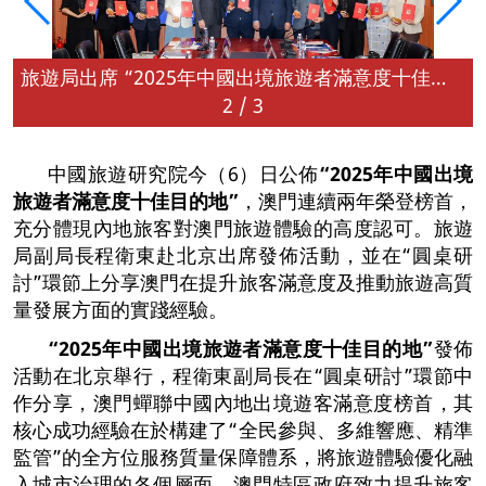
旅遊局出席 “2025年中國出境旅遊者滿意度十佳目的地”發佈活動
2
/
3
中國旅遊研究院今（6）日公佈
“2025
年中國出境
旅遊者滿意度十佳目的地
”
，澳門連續兩年榮登榜首，
充分體現內地旅客對澳門旅遊體驗的高度認可。旅遊
局副局長程衛東赴北京出席發佈活動，並在“圓桌研
討”環節上分享澳門在提升旅客滿意度及推動旅遊高質
量發展方面的實踐經驗。
“2025
年中國出境旅遊者滿意度十佳目的地
”
發佈
活動在北京舉行，程衛東副局長在“圓桌研討”環節中
作分享，澳門蟬聯中國內地出境遊客滿意度榜首，其
核心成功經驗在於構建了“全民參與、多維響應、精準
監管”的全方位服務質量保障體系，將旅遊體驗優化融
入城市治理的各個層面。澳門特區政府致力提升旅客