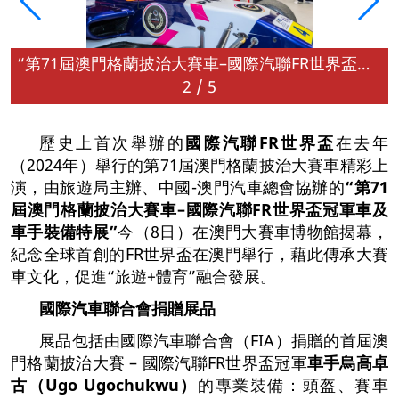
“第71屆澳門格蘭披治大賽車–國際汽聯FR世界盃冠軍車及車手裝備特展”揭幕
2
/
5
歷史上首次舉辦的
國際汽聯FR世界盃
在去年
（2024年）舉行的第71屆澳門格蘭披治大賽車精彩上
演，由旅遊局主辦
、
中國-澳門汽車總會協辦的
“第71
屆澳門格蘭披治大賽車–國際汽聯FR世界盃冠軍車及
車手裝備特展”
今（8日）在澳門大賽車博物館揭幕，
紀念全球首創的FR世界盃在澳門舉行，藉此傳承大賽
車文化，促進“旅遊+體育”融合發展。
國際汽車聯合會捐贈展品
展品包括由國際汽車聯合會（FIA）捐贈的首屆
澳
門格蘭披治大賽 – 國際汽聯
FR
世界盃冠
軍
車手烏高卓
古（Ugo Ugochukwu）
的專業裝備：頭盔、賽車