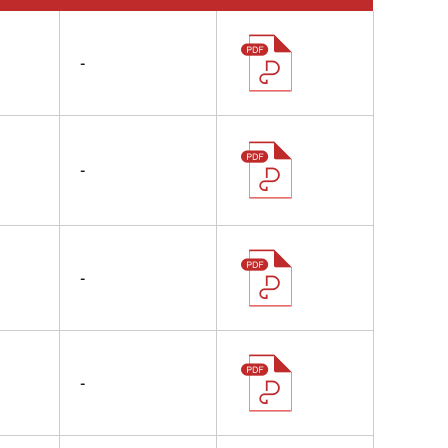
-
-
-
-