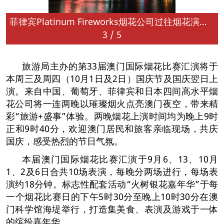
菲律宾Platinum Fireworks烟花公司过往烟花演出（资料图片）
3
/
5
旅游局主办的第33届澳门国际烟花比赛汇演将于
本周三及周四（10月1日及2日）国庆节及国庆翌日上
演。来自中国、葡萄牙、菲律宾和日本四间高水平烟
花公司将一连两晚以璀璨烟火点亮澳门夜空，带来精
彩“旅游+盛事”体验。两晚烟花上演时间均为晚上9时
正和9时40分，欢迎澳门居民和旅客亲临现场，共庆
国庆，感受热烈的节日气氛。
本届澳门国际烟花比赛汇演于9月6、13、10月
1、2及6日合共10场表演，每晚分两场进行，每场表
演约18分钟。标志性配套活动“火树银花嘉年华”于每
一个烟花比赛日的下午5时30分至晚上10时30分在澳
门科学馆海堤举行，打造集美食、表演及游戏于一体
的缤纷嘉年华。