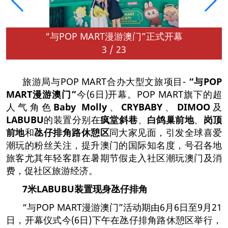
“与POP MART漫游澳门”正式开幕
3
/
23
旅游局与POP MART合办大型文旅项目-
“
与
POP
MART
漫游澳门
”
今(6日)开幕。POP MART旗下的超
人气角色
Baby Molly
、
CRYBABY
、
DIMOO
及
LABUBU
的装置分别在
疯堂斜巷
、
白鸽巢前地
、
岗顶
前地
和
氹仔排角路休憩区
同大家见面，引发全球喜爱
潮玩的粉丝关注，提升澳门的国际知名度，号召各地
旅客尤其年轻客群在暑期节假走入社区潮玩澳门及消
费，促社区旅游经济。
7
米
LABUBU
装置现身氹仔排角
“与POP MART漫游澳门”活动期由6月6日至9月21
日，开幕仪式今(6日)下午在氹仔排角路休憩区举行，