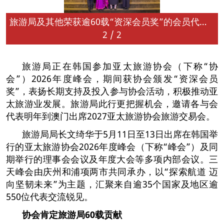
旅游局及其他荣获逾60载“资深会员奖”的会员代表与协会首席执行官及主席合照
2
/
2
旅游局正在韩国参加亚太旅游协会（下称“协
会”）2026年度峰会，期间获协会颁发“资深会员
奖”，表扬长期支持及投入参与协会活动，积极推动亚
太旅游业发展。旅游局此行更把握机会，邀请各与会
代表明年到澳门出席2027亚太旅游协会旅游交易会。
旅游局局长文绮华于5月11日至13日出席在韩国举
行的亚太旅游协会2026年度峰会（下称“峰会”）及同
期举行的理事会会议及年度大会等多项内部会议。三
天峰会由庆州和浦项两市共同承办，以“探索航道 迈
向坚韧未来”为主题，汇聚来自逾35个国家及地区逾
550位代表交流锐见。
协会
肯定
旅游局
60
载贡献