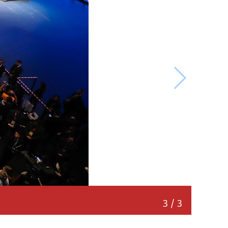
3
/
3