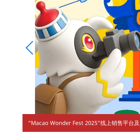
“Macao Wonder Fest 2025”线上销