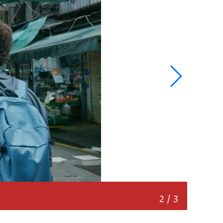
重返的
2
/
3