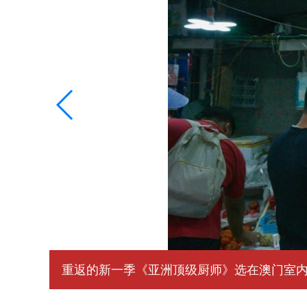
重返的新一季《亚洲顶级厨师》选在澳门室