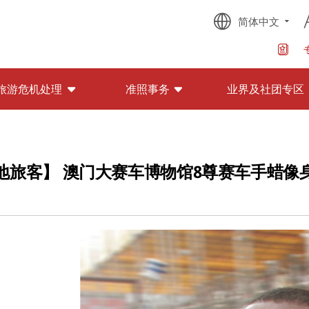
简体中文
旅游危机处理
准照事务
业界及社团专区
地旅客】 澳门大赛车博物馆8尊赛车手蜡像