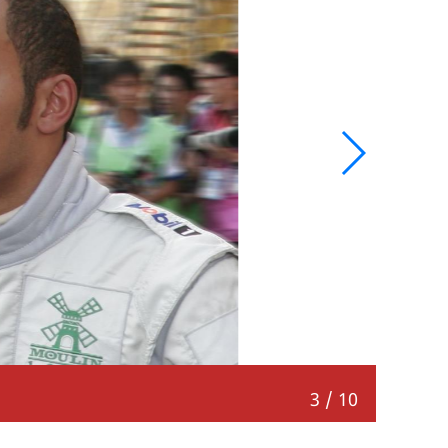
蜡像将
3
/
10