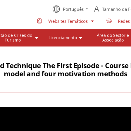
Português
Tamanho da F
Websites Temáticos
Redes 
tão de Crises do
Área do Sector e
Licenciamento
Turismo
Associação
d Technique The First Episode - Cours
model and four motivation methods