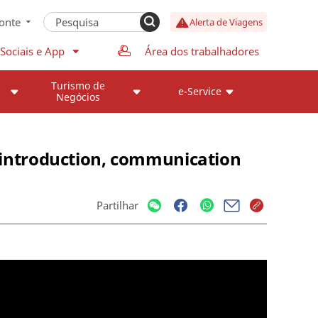
onte
Alerta de Viagens
Sociais e App
Área dos trabalhadores
Turismo de
e-Service
Negócios
e introduction, communication
Partilhar