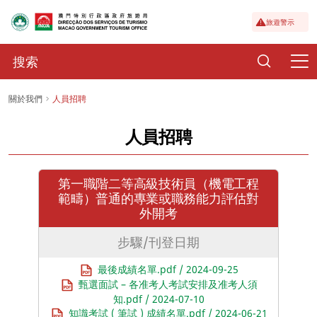
旅遊警示
關於我們
人員招聘
人員招聘
第一職階二等高級技術員（機電工程
範疇）普通的專業或職務能力評估對
外開考
步驟/刊登日期
最後成績名單.pdf / 2024-09-25
甄選面試 – 各准考人考試安排及准考人須
知.pdf / 2024-07-10
知識考試 ( 筆試 ) 成績名單.pdf / 2024-06-21