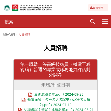
旅遊警示
關於我們
人員招聘
人員招聘
第一職階二等高級技術員（機電工程
範疇）普通的專業或職務能力評估對
外開考
步驟/刊登日期
最後成績名單.pdf / 2024-09-25
甄選面試 – 各准考人考試安排及准考人須
知.pdf / 2024-07-10
知識考試 ( 筆試 ) 成績名單.pdf / 2024-06-21