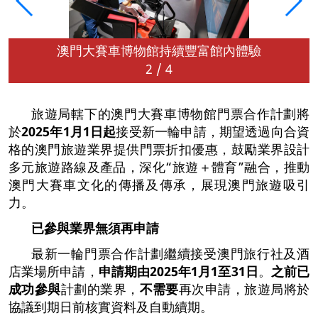
澳門大賽車博物館持續豐富館內體驗
2
/
4
旅遊局轄下的澳門大賽車博物館門票合作計劃將
於
2025
年
1
月
1
日起
接受新一輪申請，期望透過向合資
格的澳門旅遊業界提供門票折扣優惠，鼓勵業界設計
多元旅遊路線及產品，深化“旅遊＋體育”融合，推動
澳門大賽車文化的傳播及傳承，展現澳門旅遊吸引
力。
已參與業界無須再申請
最新一輪門票合作計劃繼續接受澳門旅行社及酒
店業場所申請，
申請期由
2025
年
1
月
1
至
31
日
。
之前已
成功參與
計劃的業界，
不需要
再次申請，旅遊局將於
協議到期日前核實資料及自動續期。