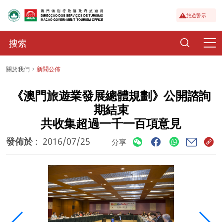
旅遊警示
關於我們
新聞公佈
《澳門旅遊業發展總體規劃》公開諮詢
期結束
共收集超過一千一百項意見
發佈於
:
2016/07/25
分享