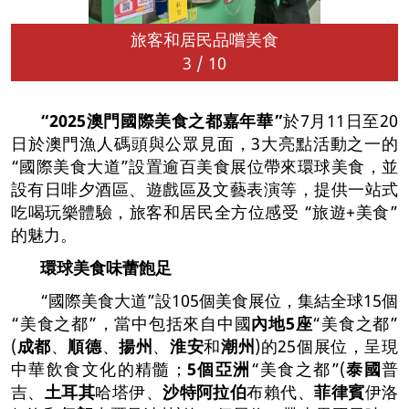
旅客和居民品嚐美食
3
/
10
“2025
澳門國際美食之都嘉年華
”
於7月11日至20
日於澳門漁人碼頭與公眾見面，3大亮點活動之一的
“國際美食大道”設置逾百美食展位帶來環球美食，並
設有日啡夕酒區、遊戲區及文藝表演等，提供一站式
吃喝玩樂體驗，旅客和居民全方位感受 “旅遊+美食”
的魅力。
環球美食
味蕾飽足
“國際美食大道”設105個美食展位，集結全球15個
“美食之都”，當中包括來自中國
內地
5
座
“美食之都”
(
成都
、
順德
、
揚州
、
淮安
和
潮州
)的25個展位，呈現
中華飲食文化的精髓；
5
個亞洲
“美食之都”(
泰國
普
吉、
土耳其
哈塔伊、
沙特阿拉伯
布賴代、
菲律賓
伊洛