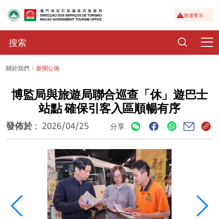
旅遊警示
關於我們
新聞公佈
博監局與旅遊局聯合巡查「休」遊巴士
站點 確保引客入區順暢有序
發佈於
:
2026/04/25
分享