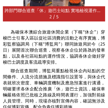
跨部門聯合巡查「休」遊巴士站點 實地檢視運作安排
2
/
5
為確保本澳綜合旅遊休閒企業（下稱“休企”）穿
梭巴士引客入區以促社區消費的活動之有序實施，博
彩監察協調局（下稱“博監局”）聯同旅遊局於今（25
日）展開首次聯合巡查，視察各休企位於路氹的發車
點，以及各社區站點的運作情況，協調各休企做好穿
梭巴士調度及客流疏導安排。
聯合巡查期間，博監局重點檢視休企內站點的空
間條件、人流分流措施及標識指引設置等，與休企代
表就班次密度、車輛調度機制及應急預案進行溝通，
明確要求各休企配合推廣「休」遊巴士資訊，確保車
輛嚴格依照已批核之路線及時間表運行，加強對前線
人員管理。同時，現場亦核對宣傳內容，確認無涉及
任何博彩宣傳，配合負責任博彩措施。