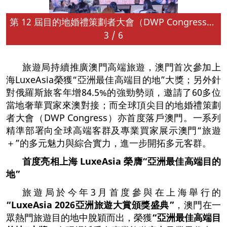
第 12 屆目的地婚禮策劃者大會（DWP Congress）落戶澳門
3
/
6
旅遊局持續推廣澳門高端旅遊，澳門首次參加上
海LuxeAsia榮獲“亞洲最佳高端目的地”大獎；另外針
對俄羅斯旅客年增84.5%的強勁勢頭，邀請了60多位
當地奢華買家來澳對接；而全球頂尖目的地婚禮策劃
者大會（DWP Congress）亦首度落戶澳門。一系列
精準部署向全球高端客群及專業買家展示澳門“旅遊
＋”的多元魅力與綜合實力，進一步開拓多元客群。
首度亮相上海
LuxeAsia
榮膺
“
亞洲最佳高端目的
地
”
旅遊局於今年3月首度參與在上海舉行的
“LuxeAsia 2026
亞洲旅遊大賞頒獎盛典
”
，澳門在一
眾熱門旅遊目的地中脫穎而出，榮獲
“
亞洲最佳高端目