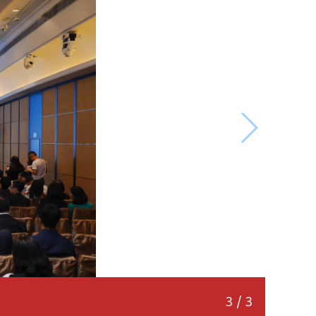
3
/
3