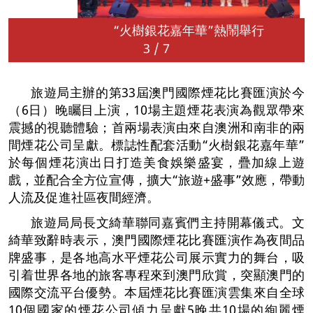
“火樹銀花嘉年華”熱鬧舉行
3
/
7
旅遊局主辦的第33屆澳門國際煙花比賽匯演於今
（6日）晚矚目上演，10場主題煙花表演為觀眾帶來
震撼的視聽體驗；首兩場表演由來自澳洲和南非的兩
間煙花公司呈獻。標誌性配套活動“火樹銀花嘉年華”
於每個煙花演出日打造美食娛樂盛宴，疊加線上遊
戲，並配合全方位宣傳，擴大“旅遊+盛事”效應，帶動
人流及促進社區夜間經濟。
旅遊局局長文綺華聯同嘉賓們主持開幕儀式。文
綺華致辭時表示，澳門國際煙花比賽匯演作為夜間品
牌盛事，是各地高水平煙花公司展示實力的舞台，吸
引着世界各地的旅客專程來到澳門欣賞，突顯澳門的
國際交流平台優勢。本屆煙花比賽匯演雲集來自全球
10個國家的煙花公司傾力呈獻5晚共10場的絢麗煙